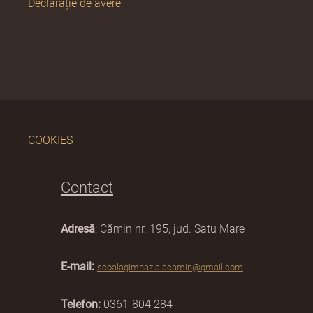
Declarație de avere
COOKIES
Contact
Adresă
: Cămin nr. 195, jud. Satu Mare
E-mail:
scoalagimnazialacamin@gmail.com
Telefon:
0361-804 284