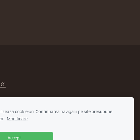
le:
 Școlar Județean Satu Mare
tilizeaza cookie-uri. Continuarea navigarii pe site presupune
cației
or.
Modificare
onic
Accept