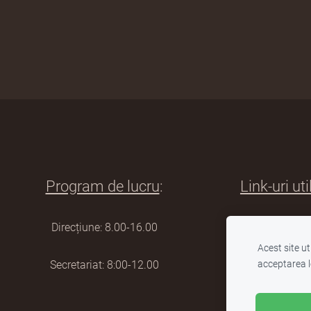
Program de lucru
:
Link-uri uti
Direcțiune: 8.00-16.00
Inspectoratul
Acest site u
Secretariat: 8:00-12.00
Ministerul Edu
acceptarea l
Catalog electr