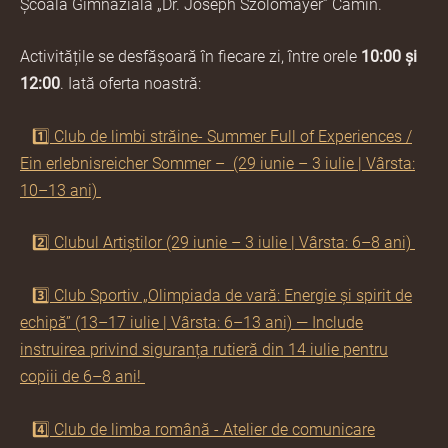
Școala Gimnazială „Dr. Joseph Szolomayer” Cămin.
Activitățile se desfășoară în fiecare zi, între orele
10:00 și
12:00
. Iată oferta noastră:
1️⃣ Club de limbi străine- Summer Full of Experiences /
Ein erlebnisreicher Sommer – (29 iunie – 3 iulie | Vârsta:
10–13 ani)
2️⃣ Clubul Artiștilor (29 iunie – 3 iulie | Vârsta: 6–8 ani)
3️⃣ Club Sportiv „Olimpiada de vară: Energie și spirit de
echipă” (13–17 iulie | Vârsta: 6–13 ani) — Include
instruirea privind siguranța rutieră din 14 iulie pentru
copiii de 6–8 ani!
4️⃣ Club de limba română - Atelier de comunicare