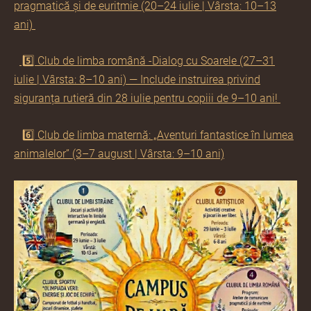
pragmatică și de euritmie (20–24 iulie | Vârsta: 10–13
ani)
5️⃣ Club de limba română -Dialog cu Soarele (27–31
iulie | Vârsta: 8–10 ani) — Include instruirea privind
siguranța rutieră din 28 iulie pentru copiii de 9–10 ani!
6️⃣ Club de limba maternă: „Aventuri fantastice în lumea
animalelor” (3–7 august | Vârsta: 9–10 ani)