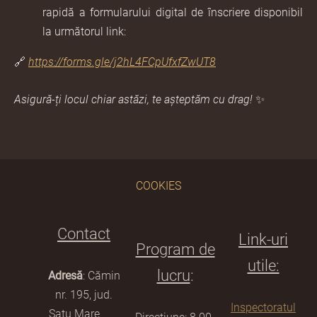
rapidă a formularului digital de înscriere disponibil
la următorul link:
🔗
https://forms.gle/j2hL4FCpUfxfZwUT8
Asigură-ți locul chiar astăzi, te așteptăm cu drag!
✨
COOKIES
Contact
Link-uri
Program de
utile:
lucru
:
Adresă
: Cămin
nr. 195, jud.
Inspectoratul
Satu Mare