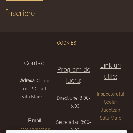
Înscriere
COOKIES
Contact
Link-uri
Program de
utile:
lucru
:
Adresă
: Cămin
nr. 195, jud.
Inspectoratul
Satu Mare
Direcțiune: 8.00-
Școlar
16.00
Județean
Satu Mare
E-mail:
Secretariat: 8:00-
scoalagimnaziala
12.00