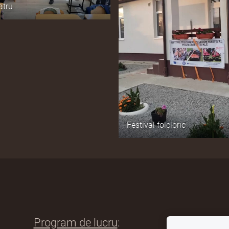
atru
Festival folcloric
Program de lucru
:
Link-uri uti