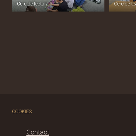
Cerc de lectură
Cerc de te
COOKIES
Contact