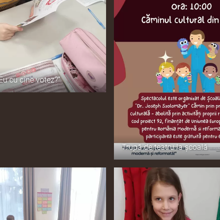
Eu cu cine votez?”
Trupă de teatru la școală