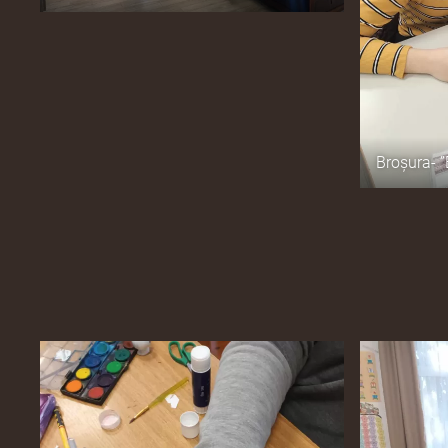
Broșura- ”