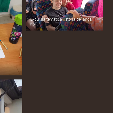
Excursia tematică ”Istoria de lângă
noi”