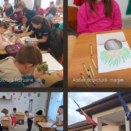
 pictură-februarie
Atelier de pictură- martie