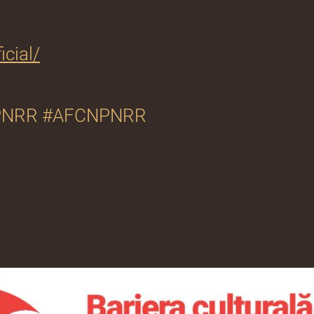
cial/
#PNRR #AFCNPNRR