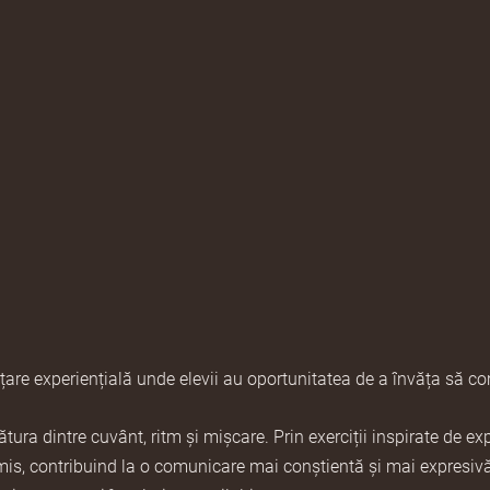
are experiențială unde elevii au oportunitatea de a învăța să com
ătura dintre cuvânt, ritm și mișcare
. Prin exerciții inspirate de 
nsmis, contribuind la o comunicare mai conștientă și mai expresiv