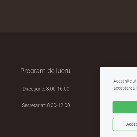
Program de lucru
:
Link-uri uti
Acest site u
acceptarea l
Direcțiune: 8.00-16.00
Inspectoratul
Secretariat: 8:00-12.00
Ministerul Edu
Catalog electr
Accep