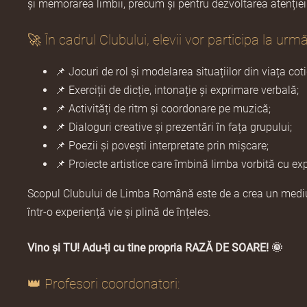
și memorarea limbii, precum și pentru dezvoltarea atenției și
🚀 În cadrul Clubului, elevii vor participa la urmă
📌 Jocuri de rol și modelarea situațiilor din viața cot
📌 Exerciții de dicție, intonație și exprimare verbală;
📌 Activități de ritm și coordonare pe muzică;
📌 Dialoguri creative și prezentări în fața grupului;
📌 Poezii și povești interpretate prin mișcare;
📌 Proiecte artistice care îmbină limba vorbită cu e
Scopul Clubului de Limba Română este de a crea un mediu c
într-o experiență vie și plină de înțeles.
Vino și TU! Adu-ți cu tine propria RAZĂ DE SOARE! 🌞
👑 Profesori coordonatori: