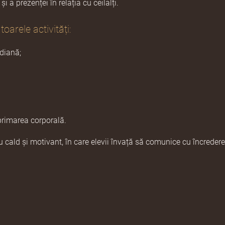
 a prezenței în relația cu ceilalți
.
toarele activități:
idiană;
xprimarea corporală.
ald și motivant, în care elevii învață să comunice cu încredere,