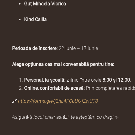
Guț Mihaela-Viorica
Kind Csilla
Perioada de înscriere:
22 iunie – 17 iunie
Alege opțiunea cea mai convenabilă pentru tine:
Personal, la școală:
Zilnic, între orele
8:00 și 12:00
.
Online, confortabil de acasă:
Prin completarea rapidă 
🔗
https://forms.gle/j2hL4FCpUfxfZwUT8
Asigură-ți locul chiar astăzi, te așteptăm cu drag!
✨