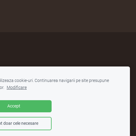
le:
tilizeaza cookie-uri. Continuarea navigarii pe site presupune
or.
Modificare
 Școlar Județean Satu Mare
cației
Accept
onic
t doar cele necesare