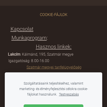
COOKIE-FÁJLOK
Kapcsolat
Munkaprogram
:
Hasznos linkek:
Lakcím
: Kálmánd, 195, Szatmár megye
Igazgatóság: 8.00-16.00
Szatmár megyei tanfelügyelőség
E-mail:
scoalagimnazialacamin@gmail.com
Szolgáltatásaink teljesítéséhez, valamint
Titkárság: 8:00-12.00
marketing- és élményfejlesztési célokra cookie-
Tanügyminisztérium
fájlokat használunk.
Testreszabás
Telefon:
0361-804 284