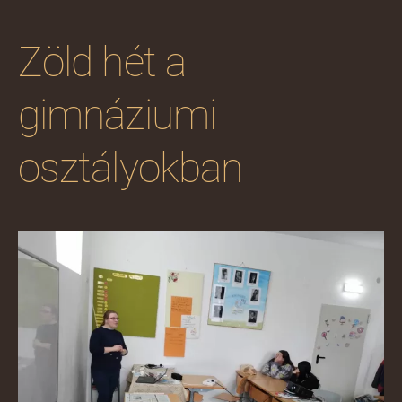
Zöld hét a
gimnáziumi
osztályokban