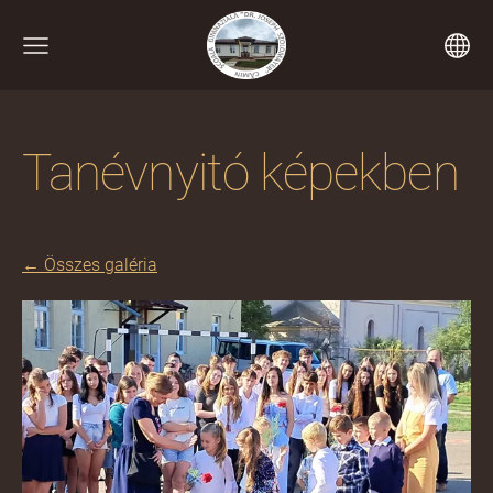
Tanévnyitó képekben
Összes galéria