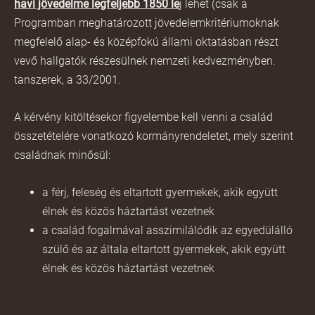
havi jövedelme legfeljebb 1850 le
j lehet (csak a
Programban meghatározott jövedelemkritériumoknak
megfelelő alap- és középfokú állami oktatásban részt
vevő hallgatók részesülnek nemzeti kedvezményben.
tanszerek, a 33/2001.
A kérvény kitöltésekor figyelembe kell venni a család
összetételére vonatkozó kormányrendeletet, mely szerint
családnak minősül:
a férj, feleség és eltartott gyermekek, akik együtt
élnek és közös háztartást vezetnek
a család fogalmával asszimilálódik az egyedülálló
szülő és az általa eltartott gyermekek, akik együtt
élnek és közös háztartást vezetnek