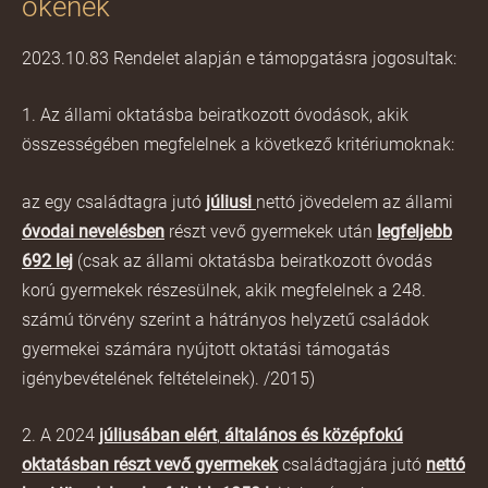
ökének
2023.10.83 Rendelet alapján e támopgatásra jogosultak:
1. Az állami oktatásba beiratkozott óvodások, akik
összességében megfelelnek a következő kritériumoknak:
az egy családtagra jutó
júliusi
nettó jövedelem az állami
óvodai nevelésben
részt vevő gyermekek után
legfeljebb
692 lej
(csak az állami oktatásba beiratkozott óvodás
korú gyermekek részesülnek, akik megfelelnek a 248.
számú törvény szerint a hátrányos helyzetű családok
gyermekei számára nyújtott oktatási támogatás
igénybevételének feltételeinek). /2015)
2. A 2024
júliusában elért
,
általános és középfokú
oktatásban részt vevő gyermekek
családtagjára jutó
nettó