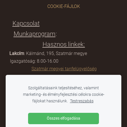
COOKIE-FÁJLOK
Kapcsolat
Munkaprogram
:
Hasznos linkek:
Lakcím
: Kálmánd, 195, Szatmár megye
Igazgatóság: 8.00-16.00
Szatmár megyei tanfelügyelőség
E-mail:
scoalagimnazialacamin@gmail.com
Szolgáltatásaink teljesítéséhez, valamint
Titkárság: 8:00-12.00
marketing- és élményfejlesztési célokra cookie-
Tanügyminisztérium
fájlokat használunk.
Testreszabás
Telefon:
0361-804 284
Összes elfogadása