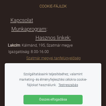
COOKIE-FÁJLOK
Kapcsolat
Munkaprogram
:
Hasznos linkek:
Lakcím
: Kálmánd, 195, Szatmár megye
Igazgatóság: 8.00-16.00
Szatmár megyei tanfelügyelőség
E-mail:
scoalagimnazialacamin@gmail.com
Szolgáltatásaink teljesítéséhez, valamint
Titkárság: 8:00-12.00
marketing- és élményfejlesztési célokra cookie-
Tanügyminisztérium
fájlokat használunk.
Testreszabás
Telefon:
0361-804 284
Összes elfogadása