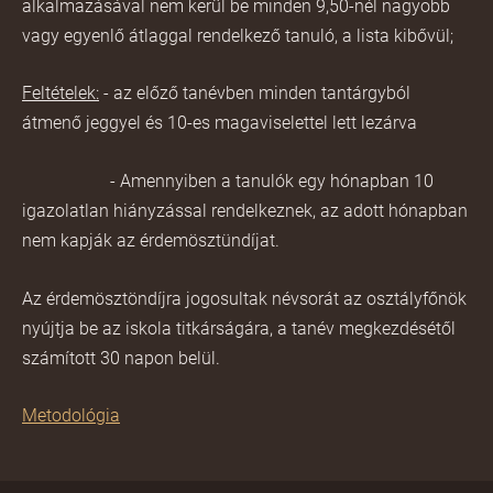
alkalmazásával nem kerül be minden 9,50-nél nagyobb
vagy egyenlő átlaggal rendelkező tanuló, a lista kibővül;
Feltételek:
- az előző tanévben minden tantárgyból
átmenő jeggyel és 10-es magaviselettel lett lezárva
-
Amennyiben a tanulók egy hónapban 10
igazolatlan hiányzással rendelkeznek, az adott hónapban
nem kapják az érdemösztündíjat.
Az érdemösztöndíjra jogosultak névsorát az osztályfőnök
nyújtja be az iskola titkárságára, a tanév megkezdésétől
számított 30 napon belül.
Metodológia