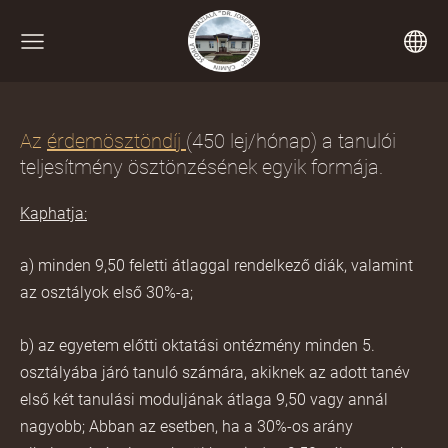
Az
érdemösztöndíj
(450 lej/hónap)
a tanulói
teljesítmény ösztönzésének egyik formája.
Kaphatja:
a) minden 9,50 feletti átlaggal rendelkező diák, valamint
az osztályok első 30%-a;
b) az egyetem előtti oktatási ontézmény minden 5.
osztályába járó tanuló számára, akiknek az adott tanév
első két tanulási moduljának átlaga 9,50 vagy annál
nagyobb; Abban az esetben, ha a 30%-os arány