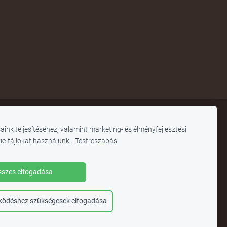
aink teljesítéséhez, valamint marketing- és élményfejlesztési
ie-fájlokat használunk.
Testreszabás
kek:
szes elfogadása
egyei tanfelügyelőség
ködéshez szükségesek elfogadása
térium