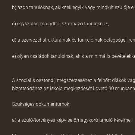
b) azon tanulóknak, akiknek egyik vagy mindkét szülője elh
c) egyszülős családból származó tanulóknak;
d) a szervezet struktúráinak és funkcióinak betegségei,
e) olyan családok tanulóinak, akik
a minimális bevételekk
A szociális ösztöndíj megszerzéséhez a felnőtt diákok va
bizottságához az iskola megkezdését követő 30 munkana
Szükséges dokumentumok:
a) a szülő/törvényes képviselő/nagykorú tanuló kérelme;