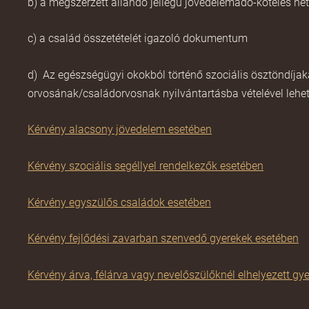
b) a megszerzett állandó jellegű
jövedelemadó-köteles
net
c) a család összetételét igazoló dokumentum
d)
Az egészségügyi okokból történő szociális ösztöndíjakat
orvosának/családorvosnak nyilvántartásba vételével lehet e
Kérvény alacsony jövedelem esetében
Kérvény szociális segéllyel rendelkezők esetében
Kérvény egyszülős családok esetében
Kérvény fejlődési zavarban szenvedő gyerekek esetében
Kérvény árva, félárva vagy nevelőszülőknél elhelyezett gy