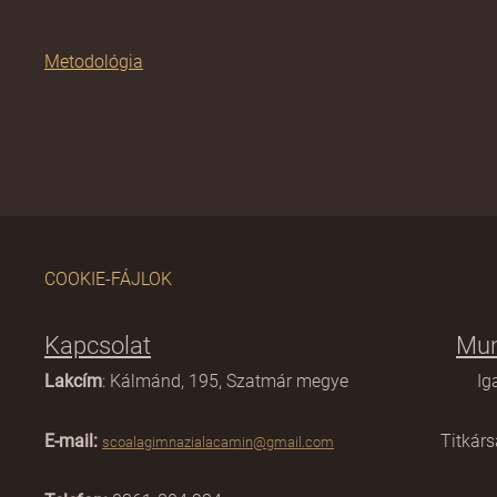
Metodológia
COOKIE-FÁJLOK
Kapcsolat
Mun
Lakcím
: Kálmánd, 195, Szatmár megye
I
E-mail:
Ti
scoalagimnazialacamin@gmail.com