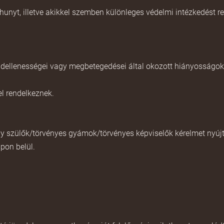
unyt, illetve akikkel szemben különleges védelmi intézkedést ren
 rendellenességei vagy megbetegedései által okozott hiányosság
el rendelkeznek
.
gy szülők/törvényes gyámok/törvényes képviselők kérelmet nyújt
pon belül.