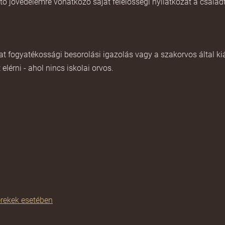
tó jövedelemre vonatkozó saját felelősségi nyilatkozat
a család
 fogyatékossági besorolási igazolás vagy a szakorvos által kiáll
lérni - ahol nincs iskolai orvos.
erekek esetében