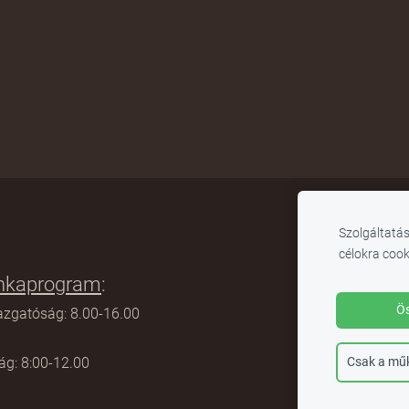
Szolgáltatás
célokra cook
kaprogram
:
Hasznos lin
Ös
gazgatóság: 8.00-16.00
Szatmár m
Csak a mű
tkárság: 8:00-12.00
Tanügyminisz