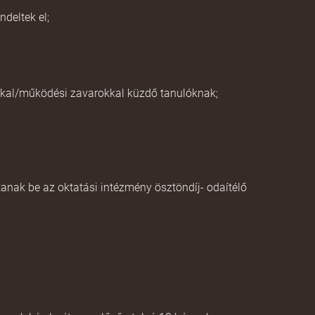
deltek el;
okkal/működési zavarokkal küzdő tanulóknak;
anak be az oktatási intézmény ösztöndíj- odaítélő