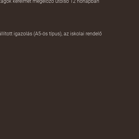
tagok kérelmét megelőző utolsó 12 hónapban
ított igazolás (A5-ös típus), az iskolai rendelő