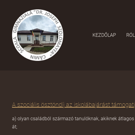
KEZDŐLAP
RÓ
A szociális ösztöndíj az iskolábajárást támogatj
a) olyan családból származó tanulóknak, akiknek átlago
át;