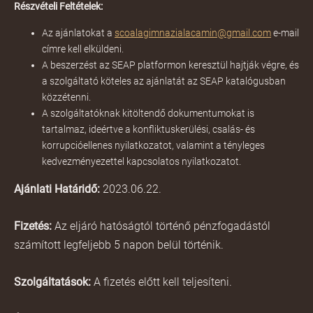
Részvételi Feltételek:
Az ajánlatokat a
scoalagimnazialacamin@gmail.com
e-mail
címre kell elküldeni.
A beszerzést az SEAP platformon keresztül hajtják végre, és
a szolgáltató köteles az ajánlatát az SEAP katalógusban
közzétenni.
A szolgáltatóknak kitöltendő dokumentumokat is
tartalmaz, ideértve a konfliktuskerülési, csalás- és
korrupcióellenes nyilatkozatot, valamint a tényleges
kedvezményezettel kapcsolatos nyilatkozatot.
Ajánlati Határidő:
2023.06.22.
Fizetés:
Az eljáró hatóságtól történő pénzfogadástól
számított legfeljebb 5 napon belül történik.
Szolgáltatások:
A fizetés előtt kell teljesíteni.