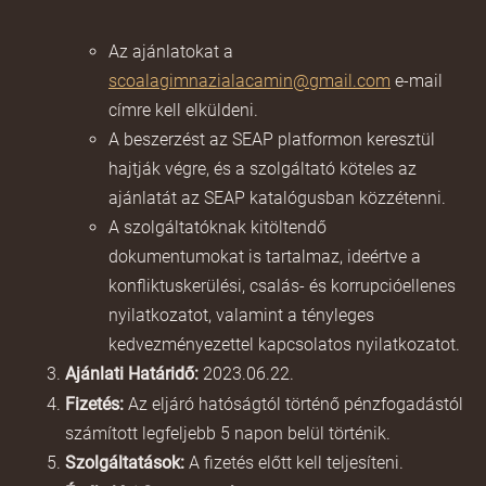
Az ajánlatokat a
scoalagimnazialacamin@gmail.com
e-mail
címre kell elküldeni.
A beszerzést az SEAP platformon keresztül
hajtják végre, és a szolgáltató köteles az
ajánlatát az SEAP katalógusban közzétenni.
A szolgáltatóknak kitöltendő
dokumentumokat is tartalmaz, ideértve a
konfliktuskerülési, csalás- és korrupcióellenes
nyilatkozatot, valamint a tényleges
kedvezményezettel kapcsolatos nyilatkozatot.
Ajánlati Határidő:
2023.06.22.
Fizetés:
Az eljáró hatóságtól történő pénzfogadástól
számított legfeljebb 5 napon belül történik.
Szolgáltatások:
A fizetés előtt kell teljesíteni.