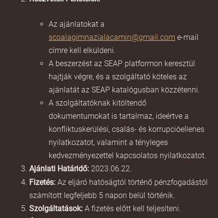
Az ajánlatokat a
scoalagimnazialacamin@gmail.com
e-mail
címre kell elküldeni.
A beszerzést az SEAP platformon keresztül
hajtják végre, és a szolgáltató köteles az
ajánlatát az SEAP katalógusban közzétenni.
A szolgáltatóknak kitöltendő
dokumentumokat is tartalmaz, ideértve a
konfliktuskerülési, csalás- és korrupcióellenes
nyilatkozatot, valamint a tényleges
kedvezményezettel kapcsolatos nyilatkozatot.
Ajánlati Határidő:
2023.06.22.
Fizetés:
Az eljáró hatóságtól történő pénzfogadástól
számított legfeljebb 5 napon belül történik.
Szolgáltatások:
A fizetés előtt kell teljesíteni.