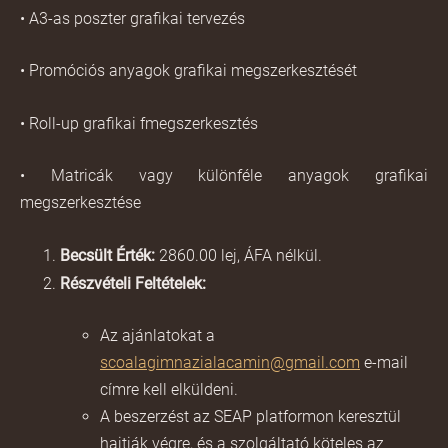
• A3-as poszter grafikai tervezés
• Promóciós anyagok grafikai megszerkesztését
• Roll-up grafikai fmegszerkesztés
• Matricák vagy különféle anyagok grafikai
megszerkesztése
Becsült Érték:
2860.00 lej, ÁFA nélkül.
Részvételi Feltételek:
Az ajánlatokat a
scoalagimnazialacamin@gmail.com
e-mail
címre kell elküldeni.
A beszerzést az SEAP platformon keresztül
hajtják végre, és a szolgáltató köteles az