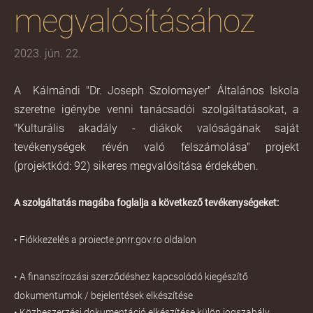
megvalósításához
2023. jún. 22.
A Kálmándi "Dr. Joseph Szolomayer" Általános Iskola
szeretne igénybe venni tanácsadói szolgáltatásokat, a
"Kulturális akadály - diákok valóságának saját
tevékenységek révén való felszámolása" projekt
(projektkód: 92) sikeres megvalósítása érdekében.
A szolgáltatás magába foglalja a következő tevékenységeket:
• Fiókkezelés a proiecte.pnrr.gov.ro oldalon
• A finanszírozási szerződéshez kapcsolódó kiegészítő
dokumentumok / bejelentések elkészítése
• Közbeszerzési dokumentáció elkészítése külön jogszabály