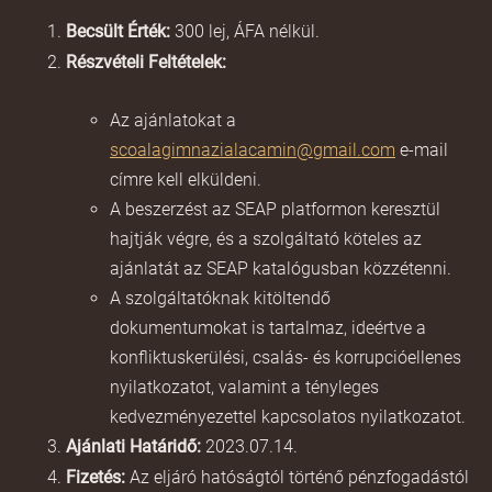
Becsült Érték:
300 lej, ÁFA nélkül.
Részvételi Feltételek:
Az ajánlatokat a
scoalagimnazialacamin@gmail.com
e-mail
címre kell elküldeni.
A beszerzést az SEAP platformon keresztül
hajtják végre, és a szolgáltató köteles az
ajánlatát az SEAP katalógusban közzétenni.
A szolgáltatóknak kitöltendő
dokumentumokat is tartalmaz, ideértve a
konfliktuskerülési, csalás- és korrupcióellenes
nyilatkozatot, valamint a tényleges
kedvezményezettel kapcsolatos nyilatkozatot.
Ajánlati Határidő:
2023.07.14.
Fizetés:
Az eljáró hatóságtól történő pénzfogadástól