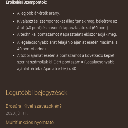
Értékelési Szempontok:
A legjobb ár-érték arány.
Kiválasztási szempontokat állapítanak meg, beleértve az
árat (40 pont) és hasonló tapasztalatokat (60 pont).
A technikai pontszámot (tapasztalat) először adják meg.
A legalacsonyabb árat felajánló ajánlat esetén maximális
40 pontot adnak.
A többi ajánlat esetén a pontszámot a következő képlet
szerint számolják ki: Elért pontszám = (Legalacsonyabb
ajánlati érték / Ajánlati érték) x 40.
Legutóbbi bejegyzések
Brosúra: Kivel szavazok én?
2023. júl. 11.
Multifunkciós nyomtató