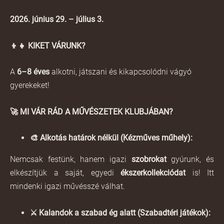
2026. június 29. – július 3.
👦👧
KIKET VÁRUNK?
A
6–8 éves
alkotni, játszani és kikapcsolódni vágyó
gyerekeket!
🚀
MI VÁR RÁD A MŰVÉSZETEK KLUBJÁBAN?
🎨
Alkotás határok nélkül (Kézműves műhely):
Nemcsak festünk, hanem igazi
szobrokat
gyúrunk, és
elkészítjük a saját, egyedi
ékszerkollekciódat
is! Itt
mindenki igazi művésszé válhat.
⚔️
Kalandok a szabad ég alatt (Szabadtéri játékok):