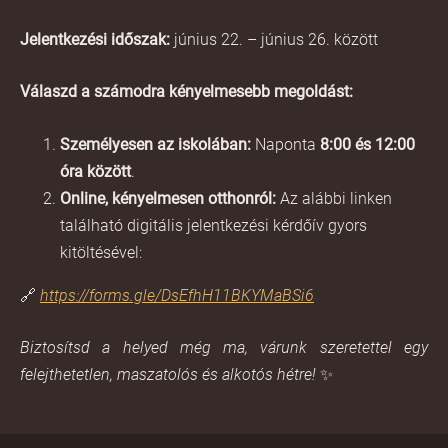
Jelentkezési időszak:
június 22. – június 26. között
Válaszd a számodra kényelmesebb megoldást:
Személyesen az iskolában:
Naponta
8:00 és 12:00
óra között
.
Online, kényelmesen otthonról:
Az alábbi linken
található digitális jelentkezési kérdőív gyors
kitöltésével:
🔗
https://forms.gle/DsEfhH11BKYMaBSi6
Biztosítsd a helyed még ma, várunk szeretettel egy
felejthetetlen, maszatolós és alkotós hétre!
✨