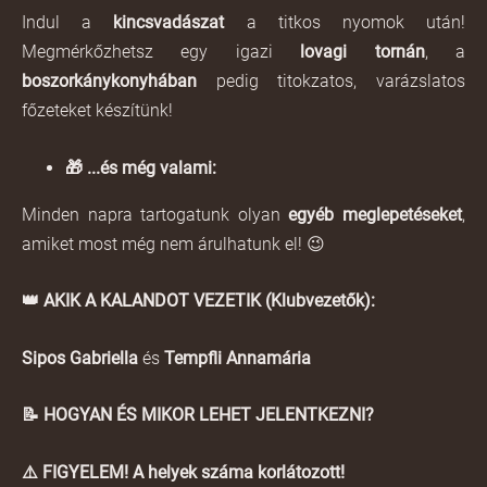
Indul a
kincsvadászat
a titkos nyomok után!
Megmérkőzhetsz egy igazi
lovagi tornán
, a
boszorkánykonyhában
pedig titokzatos, varázslatos
főzeteket készítünk!
🎁
...és még valami:
Minden napra tartogatunk olyan
egyéb meglepetéseket
,
amiket most még nem árulhatunk el! 😉
👑
AKIK A KALANDOT VEZETIK (Klubvezetők):
Sipos Gabriella
és
Tempfli Annamária
📝
HOGYAN ÉS MIKOR LEHET JELENTKEZNI?
⚠️
FIGYELEM! A helyek száma korlátozott!