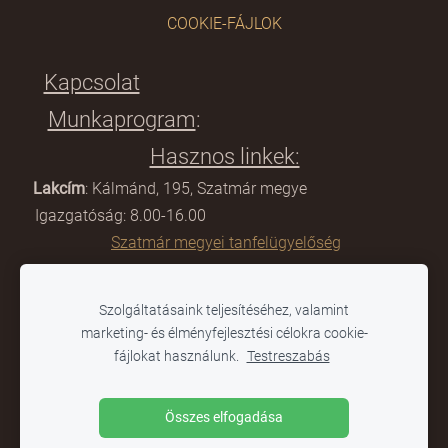
COOKIE-FÁJLOK
Kapcsolat
Munkaprogram
:
Hasznos linkek:
Lakcím
: Kálmánd, 195, Szatmár megye
Igazgatóság: 8.00-16.00
Szatmár megyei tanfelügyelőség
E-mail:
scoalagimnazialacamin@gmail.com
Szolgáltatásaink teljesítéséhez, valamint
Titkárság: 8:00-12.00
marketing- és élményfejlesztési célokra cookie-
Tanügyminisztérium
fájlokat használunk.
Testreszabás
Telefon:
0361-804 284
Összes elfogadása