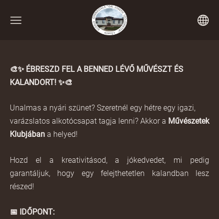
🎨✨
ÉBRESZD FEL A BENNED LÉVŐ MŰVÉSZT ÉS
KALANDORT!
✨🎨
Unalmas a nyári szünet? Szeretnél egy hétre egy igazi,
varázslatos alkotócsapat tagja lenni? Akkor a
Művészetek
Klubjában
a helyed!
Hozd el a kreativitásod, a jókedvedet, mi pedig
garantáljuk, hogy egy felejthetetlen kalandban lesz
részed!
📅
IDŐPONT: