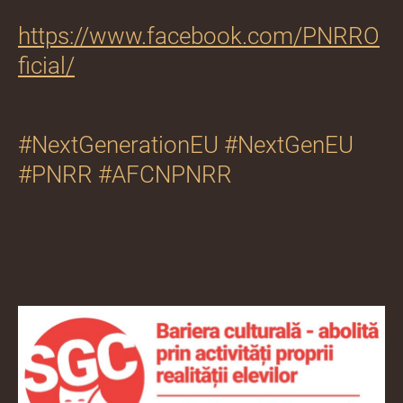
https://www.facebook.com/PNRRO
ficial/
#NextGenerationEU #NextGenEU
#PNRR #AFCNPNRR