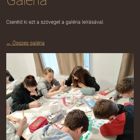
Galéria
Cseréld ki ezt a szöveget a galéria leírásával.
Összes galéria