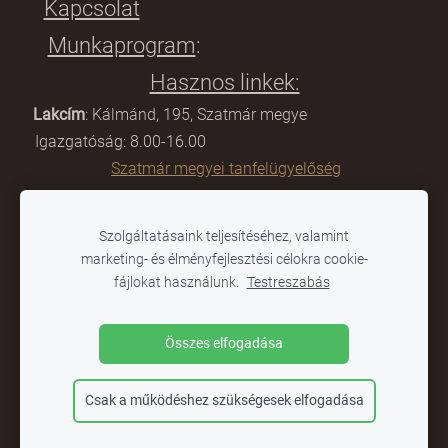
Kapcsolat
Munkaprogram
:
Hasznos linkek:
Lakcím
: Kálmánd, 195, Szatmár megye
Igazgatóság: 8.00-16.00
Szatmár megyei tanfelügyelőség
E-mail:
scoalagimnazialacamin@gmail.com
Szolgáltatásaink teljesítéséhez, valamint
Titkárság: 8:00-12.00
marketing- és élményfejlesztési célokra cookie-
Tanügyminisztérium
fájlokat használunk.
Testreszabás
Telefon:
0361-804 284
Összes elfogadása
Online napló
Csak a működéshez szükségesek elfogadása