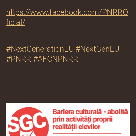
https://www.facebook.com/PNRRO
ficial/
#NextGenerationEU #NextGenEU
#PNRR #AFCNPNRR