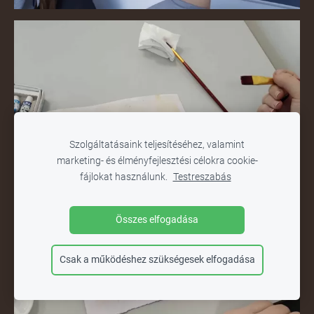
Szolgáltatásaink teljesítéséhez, valamint
marketing- és élményfejlesztési célokra cookie-
fájlokat használunk.
Testreszabás
Összes elfogadása
Csak a működéshez szükségesek elfogadása