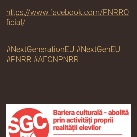
https://www.facebook.com/PNRRO
ficial/
#NextGenerationEU #NextGenEU
#PNRR #AFCNPNRR