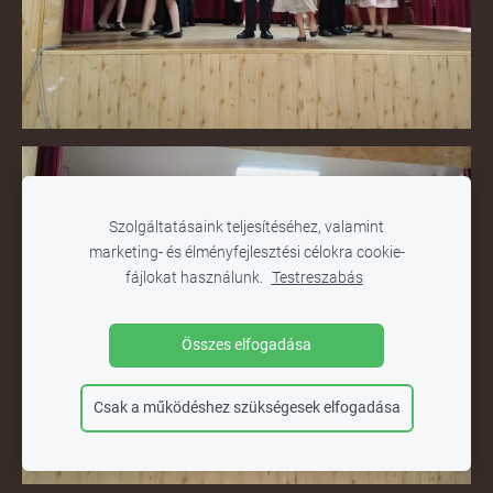
Szolgáltatásaink teljesítéséhez, valamint
marketing- és élményfejlesztési célokra cookie-
fájlokat használunk.
Testreszabás
Összes elfogadása
Csak a működéshez szükségesek elfogadása