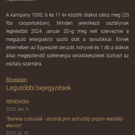
A kampány 1000, 6 és 11 év közötti diákot céloz meg (20
fős csoportokban). Minden jelentkező osztálynak
legkésőbb 2024. január 20-ig meg kell szerveznie a
megújuló energiákról szóló órát a tanulókkal. Ennek
értelmében az Egyesület ceruzát, könyvet és 1 db
a diákok
által
megépítendő szélenergia oktatókészletet biztosít az
osztály számára.
Bővebben
Legutóbbi bejegyzések
RENEWSM
2023. dec. 6.
"Bariera culturală - abolită prin activități proprii realității
elevilor"
2023. júl. 10.