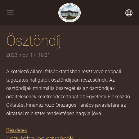
Ösztöndíj
2023. nov. 17. 18:21
A kötelező állami felsőoktatásban részt vevő nappali
tagozatos hallgatók ösztöndíjban részesülnek. Az
ösztöndíjak minimális összegét és az ösztöndíjak
odaítélésének keretmódszertanát az Egyetemi Előkészítő
Oktatást Finanszírozó Országos Tanács javaslatára az
oktatási miniszter rendeletében hagyja jóvá.
Részletek
Legutóbbi bejegyzések