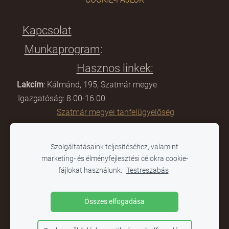
Kapcsolat
Munkaprogram
:
Hasznos linkek:
Lakcím
: Kálmánd, 195, Szatmár megye
Igazgatóság: 8.00-16.00
Szatmár megyei tanfelügyelőség
E-mail:
scoalagimnazialacamin@gmail.com
Szolgáltatásaink teljesítéséhez, valamint
Titkárság: 8:00-12.00
marketing- és élményfejlesztési célokra cookie-
Tanügyminisztérium
fájlokat használunk.
Testreszabás
Telefon:
0361-804 284
Összes elfogadása
Online napló